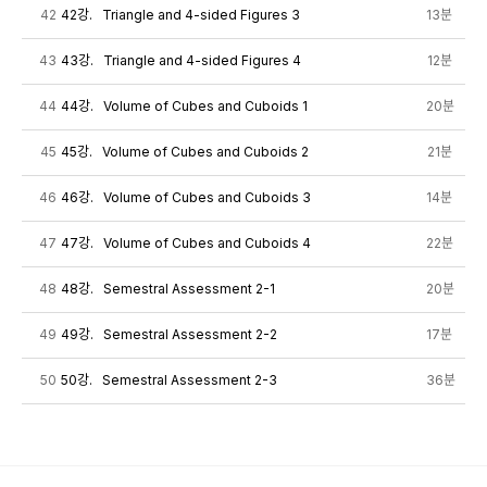
42
42강. Triangle and 4-sided Figures 3
13분
43
43강. Triangle and 4-sided Figures 4
12분
44
44강. Volume of Cubes and Cuboids 1
20분
45
45강. Volume of Cubes and Cuboids 2
21분
46
46강. Volume of Cubes and Cuboids 3
14분
47
47강. Volume of Cubes and Cuboids 4
22분
48
48강. Semestral Assessment 2-1
20분
49
49강. Semestral Assessment 2-2
17분
50
50강. Semestral Assessment 2-3
36분