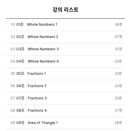
강의 리스트
01
01강. Whole Numbers 1
36분
02
02강. Whloe Numbers 2
37분
03
03강. Whloe Numbers 3
32분
04
04강. Whloe Numbers 4
22분
05
05강. Fractions 1
22분
06
06강. Fractions 2
24분
07
07강. Fractions 3
25분
08
08강. Fractions 4
27분
09
09강. Area of Triangle 1
28분