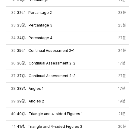
32
32강. Percantage 2
23분
33
33강. Percantage 3
23분
34
34강. Percantage 4
27분
35
35강. Continual Assessment 2-1
24분
36
36강. Continual Assessment 2-2
17분
37
37강. Continual Assessment 2-3
27분
38
38강. Angles 1
17분
39
39강. Angles 2
19분
40
40강. Triangle and 4-sided Figures 1
21분
41
41강. Triangle and 4-sided Figures 2
20분