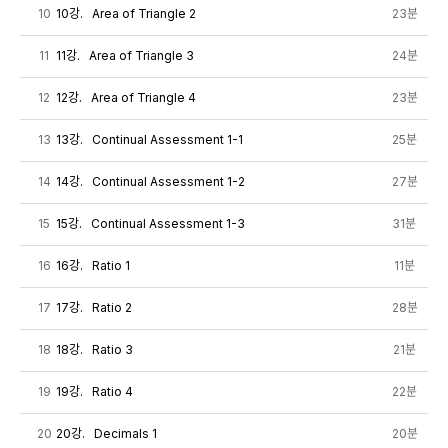
10
10강. Area of Triangle 2
23분
11
11강. Area of Triangle 3
24분
12
12강. Area of Triangle 4
23분
13
13강. Continual Assessment 1-1
25분
14
14강. Continual Assessment 1-2
27분
15
15강. Continual Assessment 1-3
31분
16
16강. Ratio 1
11분
17
17강. Ratio 2
28분
18
18강. Ratio 3
21분
19
19강. Ratio 4
22분
20
20강. Decimals 1
20분