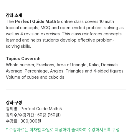
강좌 소개
The
Perfect Guide Math 5
online class covers 10 math
topical concepts, MCQ and open-ended problem-solving as
well as 4 revision exercises. This class reinforces concepts
learned and helps students develop effective problem-
solving skills.
Topics Covered:
Whole number, Fractions, Area of triangle, Ratio, Decimals,
Average, Percentage, Angles, Triangles and 4-sided figures,
Volume of cubes and cuboids
강좌 구성
강의명 : Perfect Guide Math 5
강의수/수강기간 : 50강 (150일)
수강료 : 300,000원
* 수강자료는 회차별 파일로 제공하여 출력하여 수강하시도록 구성