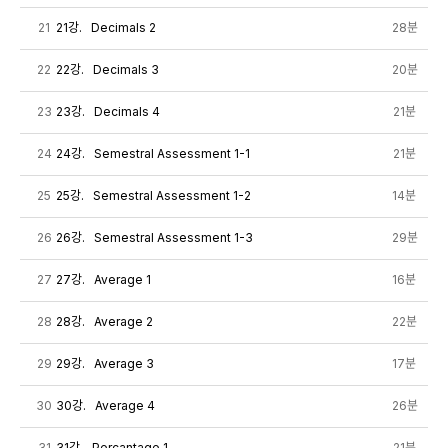
21
21강. Decimals 2
28분
22
22강. Decimals 3
20분
23
23강. Decimals 4
21분
24
24강. Semestral Assessment 1-1
21분
25
25강. Semestral Assessment 1-2
14분
26
26강. Semestral Assessment 1-3
29분
27
27강. Average 1
16분
28
28강. Average 2
22분
29
29강. Average 3
17분
30
30강. Average 4
26분
31
31강. Percantage 1
21분